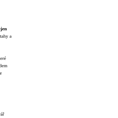
ejen
tahy a
teré
idem
e
vář