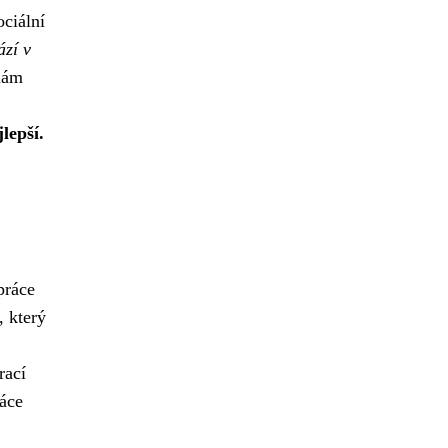
ciální
ází v
nám
lepší.
práce
, který
rací
ráce