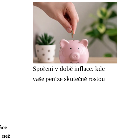
Spoření v době inflace: kde
vaše peníze skutečně rostou
áce
, než