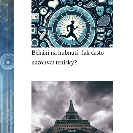
Běhání na hubnutí: Jak často
nazouvat tenisky?