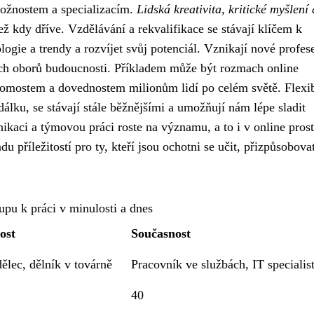
možnostem a specializacím.
Lidská kreativita, kritické myšlení 
ž kdy dříve. Vzdělávání a rekvalifikace se stávají klíčem k
gie a trendy a rozvíjet svůj potenciál. Vznikají nové profes
lších oborů budoucnosti. Příkladem může být rozmach online
ědomostem a dovednostem milionům lidí po celém světě. Flexib
álku, se stávají stále běžnějšími a umožňují nám lépe sladit
ikaci a týmovou práci roste na významu, a to i v online prost
u příležitostí pro ty, kteří jsou ochotni se učit, přizpůsobovat
upu k práci v minulosti a dnes
ost
Současnost
lec, dělník v továrně
Pracovník ve službách, IT specialis
40