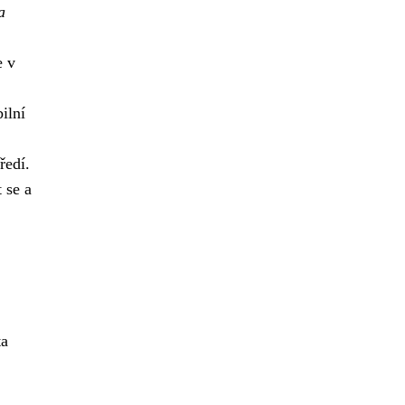
a
e v
ilní
ředí.
 se a
ta