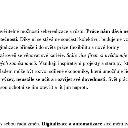
uvěřitelné možnosti seberealizace a růstu.
Práce nám dává n
tečnosti.
Díky ní se stáváme součástí kolektivu, budujeme vz
talizace přinášejí do světa práce flexibilitu a nové formy
zároveň se věnovat své kariéře.
Stále více firem si uvědomuje
svých zaměstnanců.
Vznikají inspirativní projekty a startupy, k
íkladem může být rozvoj sdílené ekonomiky, která umožňuje l
 výzev, neustále se učit a rozvíjet své dovednosti.
Svět prác
sou ochotni se jim otevřít a jít jim naproti.
 s sebou řadu změn.
Digitalizace a automatizace
sice mění t