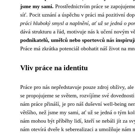
jsme my sami.
Prostřednictvím práce se zapojujeme
síť. Pocit uznání a úspěchu v práci má pozitivní do
práci hluboký smysl a naplnění, ať už se jedná o p
dává strukturu a řád, motivuje nás k učení novým
podnikatelů, umělců nebo sportovců nás inspirují 
Práce má zkrátka potenciál obohatit náš život na m
Vliv práce na identitu
Práce pro nás nepředstavuje pouze zdroj obživy, ale 
se propojujeme se světem, rozvíjíme své dovednost
nám práce přináší, je pro náš duševní well-being ne
většího, než jsme my sami, ať už se jedná o tým kole
nám mohou být příběhy lidí, kteří se nebáli jít za s
nám otevírá dveře k seberealizaci a umožňuje nám na