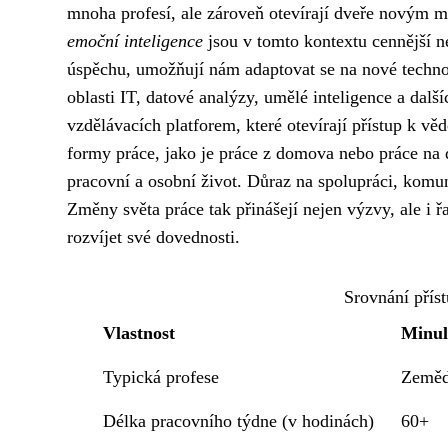
mnoha profesí, ale zároveň otevírají dveře novým 
emoční inteligence
jsou v tomto kontextu cennější ne
úspěchu, umožňují nám adaptovat se na nové technolo
oblasti IT, datové analýzy, umělé inteligence a da
vzdělávacích platforem, které otevírají přístup k v
formy práce, jako je práce z domova nebo práce na d
pracovní a osobní život. Důraz na spolupráci, komun
Změny světa práce tak přinášejí nejen výzvy, ale i řad
rozvíjet své dovednosti.
Srovnání příst
Vlastnost
Minul
Typická profese
Zemědě
Délka pracovního týdne (v hodinách)
60+