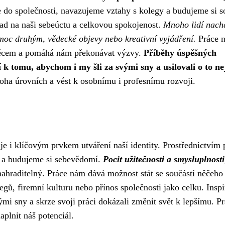
 do společnosti, navazujeme vztahy s kolegy a budujeme si so
pad na naši sebeúctu a celkovou spokojenost.
Mnoho lidí nach
omoc druhým, vědecké objevy nebo kreativní vyjádření.
Práce 
 věcem a pomáhá nám překonávat výzvy.
Příběhy úspěšných
k tomu, abychom i my šli za svými sny a usilovali o to nej
noha úrovních a vést k osobnímu i profesnímu rozvoji.
je i klíčovým prvkem utváření naší identity. Prostřednictvím 
i a budujeme si sebevědomí.
Pocit užitečnosti a smysluplnosti
nahraditelný. Práce nám dává možnost stát se součástí něčeho
gů, firemní kulturu nebo přínos společnosti jako celku. Inspi
vými sny a skrze svoji práci dokázali změnit svět k lepšímu. P
plnit náš potenciál.