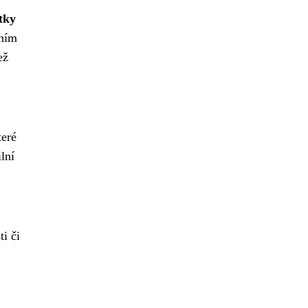
tky
vním
ež
teré
lní
i či