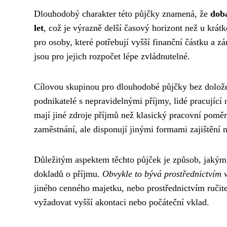
Dlouhodobý charakter této půjčky znamená, že
doba
let
, což je výrazně delší časový horizont než u krát
pro osoby, které potřebují vyšší finanční částku a zá
jsou pro jejich rozpočet lépe zvládnutelné.
Cílovou skupinou pro dlouhodobé půjčky bez dolože
podnikatelé s nepravidelnými příjmy, lidé pracující n
mají jiné zdroje příjmů než klasický pracovní poměr
zaměstnání, ale disponují jinými formami zajištění
Důležitým aspektem těchto půjček je způsob, jakým
dokladů o příjmu.
Obvykle to bývá prostřednictvím 
jiného cenného majetku, nebo prostřednictvím ručit
vyžadovat vyšší akontaci nebo počáteční vklad.