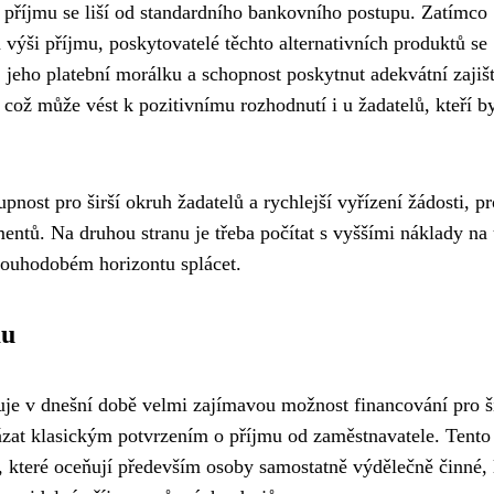
 příjmu se liší od standardního bankovního postupu. Zatímco
 výši příjmu, poskytovatelé těchto alternativních produktů se
, jeho platební morálku a schopnost poskytnut adekvátní zajišt
, což může vést k pozitivnímu rozhodnutí i u žadatelů, kteří b
nost pro širší okruh žadatelů a rychlejší vyřízení žádosti, p
ntů. Na druhou stranu je třeba počítat s vyššími náklady na 
louhodobém horizontu splácet.
mu
je v dnešní době velmi zajímavou možnost financování pro š
ázat klasickým potvrzením o příjmu od zaměstnavatele. Tento
 které oceňují především osoby samostatně výdělečně činné, 