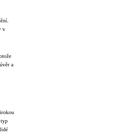
ění.
y v
rotože
úvěr a
irokou
 typ
lidé