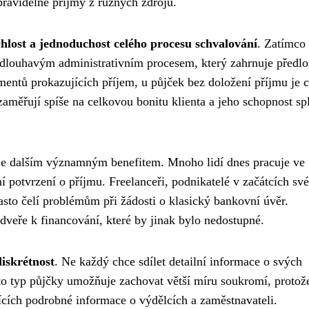
pravidelné příjmy z různých zdrojů.
hlost a jednoduchost celého procesu schvalování
. Zatímco
zdlouhavým administrativním procesem, který zahrnuje předlo
entů prokazujících příjem, u půjček bez doložení příjmu je c
zaměřují spíše na celkovou bonitu klienta a jeho schopnost spl
 je dalším významným benefitem. Mnoho lidí dnes pracuje ve
í potvrzení o příjmu. Freelanceři, podnikatelé v začátcích své
asto čelí problémům při žádosti o klasický bankovní úvěr.
dveře k financování, které by jinak bylo nedostupné.
iskrétnost
. Ne každý chce sdílet detailní informace o svých
to typ půjčky umožňuje zachovat větší míru soukromí, protož
cích podrobné informace o výdělcích a zaměstnavateli.