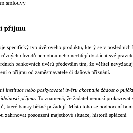
sem smlouvy
í příjmu
je specifický typ úvěrového produktu, který se v posledních 
 z různých důvodů nemohou nebo nechtějí dokládat své pravid
ardních bankovních úvěrů především tím, že věřitel nevyžaduj
ení o příjmu od zaměstnavatele či daňová přiznání.
ní instituce nebo poskytovatel úvěru akceptuje žádost o půjčk
videlnosti příjmu
. To znamená, že žadatel nemusí prokazovat 
tů, které banky běžně požadují. Místo toho se hodnocení boni
u zahrnovat posouzení majetkové situace, historii splácení