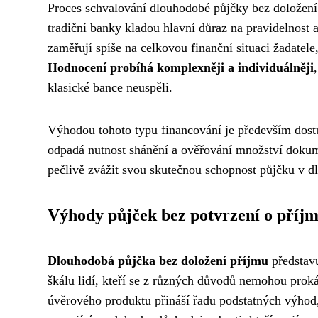
Proces schvalování dlouhodobé půjčky bez doložení
tradiční banky kladou hlavní důraz na pravidelnost a
zaměřují spíše na celkovou finanční situaci žadatele
Hodnocení probíhá komplexněji a individuálněji
klasické bance neuspěli.
Výhodou tohoto typu financování je především dostup
odpadá nutnost shánění a ověřování množství dokume
pečlivě zvážit svou skutečnou schopnost půjčku v d
Výhody půjček bez potvrzení o příj
Dlouhodobá půjčka bez doložení příjmu
představu
škálu lidí, kteří se z různých důvodů nemohou prok
úvěrového produktu přináší řadu podstatných výhod,