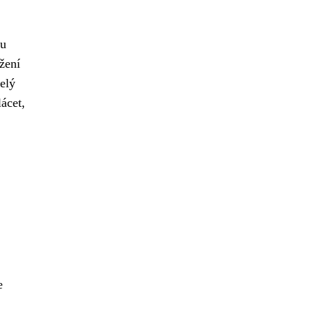
 u
žení
elý
ácet,
e