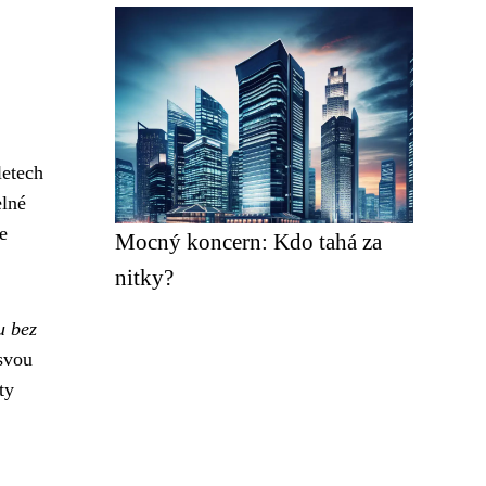
letech
elné
e
Mocný koncern: Kdo tahá za
nitky?
u bez
svou
ty