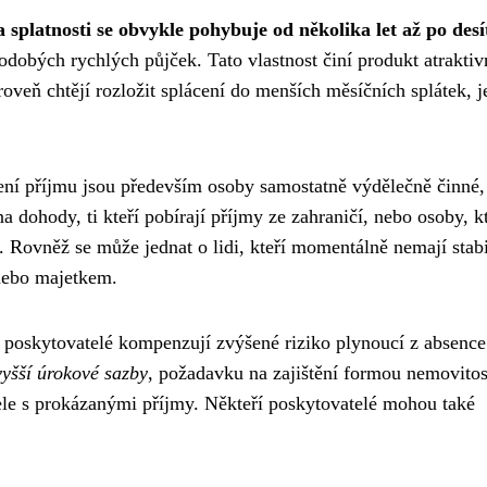
 splatnosti se obvykle pohybuje od několika let až po desí
kodobých rychlých půjček. Tato vlastnost činí produkt atrakti
roveň chtějí rozložit splácení do menších měsíčních splátek, j
ní příjmu jsou především osoby samostatně výdělečně činné,
a dohody, ti kteří pobírají příjmy ze zahraničí, nebo osoby, k
. Rovněž se může jednat o lidi, kteří momentálně nemají stabi
 nebo majetkem.
 poskytovatelé kompenzují zvýšené riziko plynoucí z absence
vyšší úrokové sazby
, požadavku na zajištění formou nemovitost
ele s prokázanými příjmy. Někteří poskytovatelé mohou také