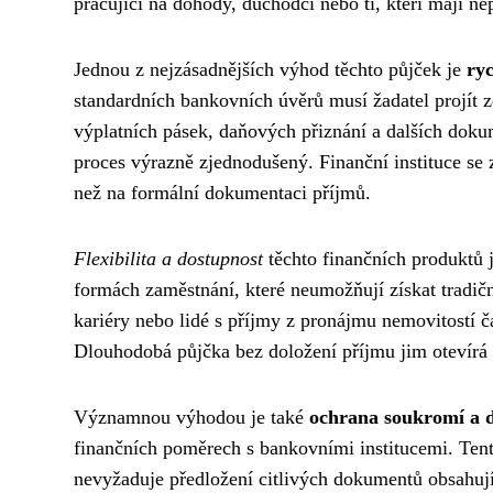
pracující na dohody, důchodci nebo ti, kteří mají ne
Jednou z nejzásadnějších výhod těchto půjček je
ryc
standardních bankovních úvěrů musí žadatel projít 
výplatních pásek, daňových přiznání a dalších dokum
proces výrazně zjednodušený. Finanční instituce se 
než na formální dokumentaci příjmů.
Flexibilita a dostupnost
těchto finančních produktů
formách zaměstnání, které neumožňují získat tradičn
kariéry nebo lidé s příjmy z pronájmu nemovitostí č
Dlouhodobá půjčka bez doložení příjmu jim otevírá 
Významnou výhodou je také
ochrana soukromí a d
finančních poměrech s bankovními institucemi. Ten
nevyžaduje předložení citlivých dokumentů obsahují