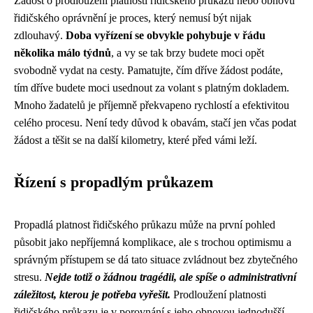
Žádost o prodloužení platnosti řidičského průkazu nebo obnovu
řidičského oprávnění je proces, který nemusí být nijak
zdlouhavý.
Doba vyřízení se obvykle pohybuje v řádu
několika málo týdnů
, a vy se tak brzy budete moci opět
svobodně vydat na cesty. Pamatujte, čím dříve žádost podáte,
tím dříve budete moci usednout za volant s platným dokladem.
Mnoho žadatelů je příjemně překvapeno rychlostí a efektivitou
celého procesu. Není tedy důvod k obavám, stačí jen včas podat
žádost a těšit se na další kilometry, které před vámi leží.
Řízení s propadlým průkazem
Propadlá platnost řidičského průkazu může na první pohled
působit jako nepříjemná komplikace, ale s trochou optimismu a
správným přístupem se dá tato situace zvládnout bez zbytečného
stresu.
Nejde totiž o žádnou tragédii, ale spíše o administrativní
záležitost, kterou je potřeba vyřešit.
Prodloužení platnosti
řidičského průkazu je v porovnání s jeho obnovou jednodušší