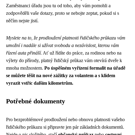
Zaměstnanci úřadu jsou tu od toho, aby vám pomohli a
zodpověděli vaše dotazy, proto se nebojte zeptat, pokud si s
něčím nejste jistí.
Myslete na to, že prodloužení platnosti řidičského průkazu vám
umožní i nadále si užívat svobodu a nezávislost, kterou vám
řízení auta přináší.
Ať už řídíte do práce, za rodinou nebo na
výlety do přírody, platný řidičský průkaz vám otevírá dveře k
mnoha možnostem.
Po úspěšném vyřízení formalit na úřadě
se můžete těšit na nové zážitky za volantem a s klidem
vyrazit vstříc dalším kilometrům.
Potřebné dokumenty
Pro bezproblémové prodloužení nebo obnovu platnosti vašeho
řidičského průkazu si připravte jen pár základních dokumentů.
Nejde o nic složitého, stačí
občanský průkaz
nebo
cestovní