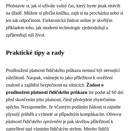
Představte si, jak si užíváte volný čas, který byste jinak strávili
na úřadě. Můžete si přečíst knížku, zajít si na procházku nebo si
jen tak odpočinout. Elektronická žádost online je skvělým
příkladem toho, jak moderní technologie zjednodušují a
zpříjemňují náš život.
Praktické tipy a rady
Prodloužení platnosti řidičského průkazu nemusí být stresující
záležitostí. Naopak, vnímejte to jako příležitost k osvěžení
znalostí a zajištění bezpečnosti na silnicích.
Žádost o
prodloužení platnosti řidičského průkazu
lze podat až 60 dní
před skončením jeho platnosti, čímž předejdete zbytečnému
spěchu. Nezapomeňte, že včasným podáním žádosti si zajistíte
plynulý průběh a vyhnete se případným komplikacím.
Obnova
platnosti řidičského oprávnění
je pak skvělou příležitostí k
zamyšlení nad vlastním řidičským stylem. Mnoho řidičů