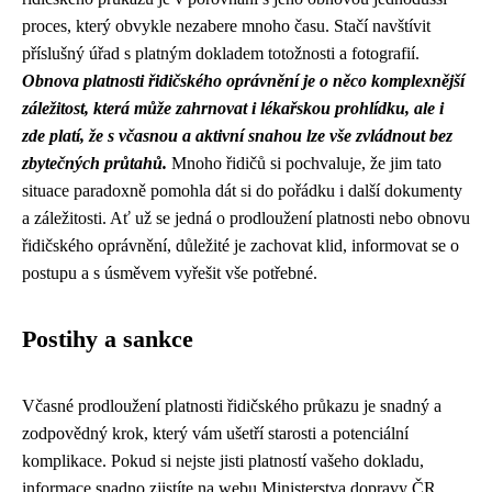
proces, který obvykle nezabere mnoho času. Stačí navštívit
příslušný úřad s platným dokladem totožnosti a fotografií.
Obnova platnosti řidičského oprávnění je o něco komplexnější
záležitost, která může zahrnovat i lékařskou prohlídku, ale i
zde platí, že s včasnou a aktivní snahou lze vše zvládnout bez
zbytečných průtahů.
Mnoho řidičů si pochvaluje, že jim tato
situace paradoxně pomohla dát si do pořádku i další dokumenty
a záležitosti. Ať už se jedná o prodloužení platnosti nebo obnovu
řidičského oprávnění, důležité je zachovat klid, informovat se o
postupu a s úsměvem vyřešit vše potřebné.
Postihy a sankce
Včasné prodloužení platnosti řidičského průkazu je snadný a
zodpovědný krok, který vám ušetří starosti a potenciální
komplikace. Pokud si nejste jisti platností vašeho dokladu,
informace snadno zjistíte na webu Ministerstva dopravy ČR