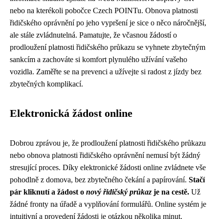
nebo na kterékoli pobočce Czech POINTu. Obnova platnosti
řidičského oprávnění po jeho vypršení je sice o něco náročnější,
ale stále zvládnutelná. Pamatujte, že včasnou žádostí o
prodloužení platnosti řidičského průkazu se vyhnete zbytečným
sankcím a zachováte si komfort plynulého užívání vašeho
vozidla. Zaměřte se na prevenci a užívejte si radost z jízdy bez
zbytečných komplikací.
Elektronická žádost online
Dobrou zprávou je, že prodloužení platnosti řidičského průkazu
nebo obnova platnosti řidičského oprávnění nemusí být žádný
stresující proces. Díky elektronické žádosti online zvládnete vše
pohodlně z domova, bez zbytečného čekání a papírování.
Stačí
pár kliknutí a žádost o
nový řidičský průkaz
je na cestě.
Už
žádné fronty na úřadě a vyplňování formulářů. Online systém je
intuitivní a provedení žádosti je otázkou několika minut.