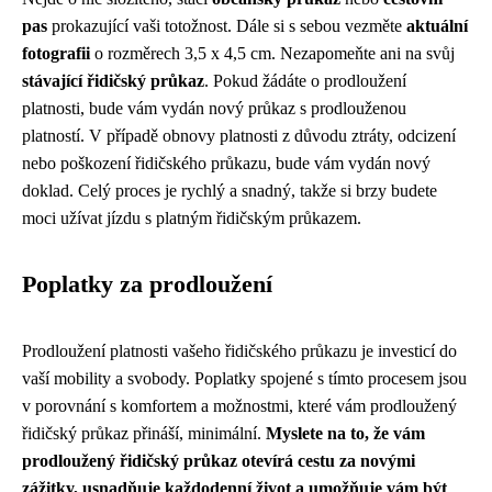
pas
prokazující vaši totožnost. Dále si s sebou vezměte
aktuální
fotografii
o rozměrech 3,5 x 4,5 cm. Nezapomeňte ani na svůj
stávající řidičský průkaz
. Pokud žádáte o prodloužení
platnosti, bude vám vydán nový průkaz s prodlouženou
platností. V případě obnovy platnosti z důvodu ztráty, odcizení
nebo poškození řidičského průkazu, bude vám vydán nový
doklad. Celý proces je rychlý a snadný, takže si brzy budete
moci užívat jízdu s platným řidičským průkazem.
Poplatky za prodloužení
Prodloužení platnosti vašeho řidičského průkazu je investicí do
vaší mobility a svobody. Poplatky spojené s tímto procesem jsou
v porovnání s komfortem a možnostmi, které vám prodloužený
řidičský průkaz přináší, minimální.
Myslete na to, že vám
prodloužený řidičský průkaz otevírá cestu za novými
zážitky, usnadňuje každodenní život a umožňuje vám být