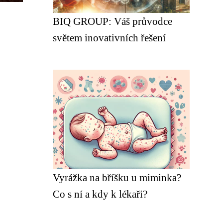
BIQ GROUP: Váš průvodce
světem inovativních řešení
Vyrážka na bříšku u miminka?
Co s ní a kdy k lékaři?