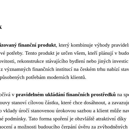
k
lizovaný finanční produkt
, který kombinuje výhody pravide
vé potřeby. Tento produkt je určen všem, kteří plánují v bud
itosti, rekonstrukce stávajícího bydlení nebo jiných investic
 z významných finančních institucí na českém trhu nabízí sta
způsobených potřebám moderních klientů.
počívá v
pravidelném ukládání finančních prostředků
na spe
ouvy stanoví cílovou částku, které chce dosáhnout, a zavazuj
to vklady úročí stanovenou úrokovou sazbou a klient může na
é podmínky. Tato forma spoření je obzvláště atraktivní díky
nocení a možnosti budoucího čerpání úvěru za zvýhodněných