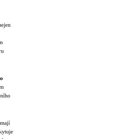
nejen
em
ru
ho
ům
bního
 mají
kytuje