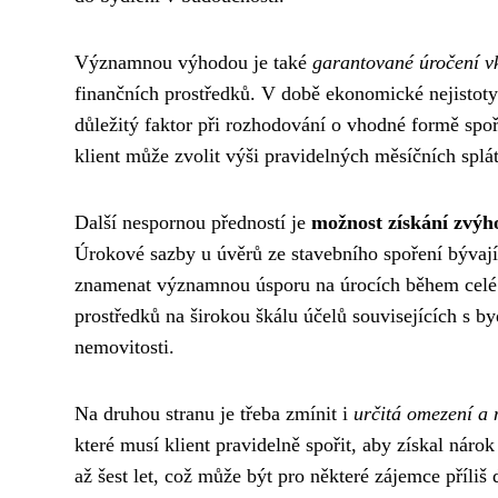
Významnou výhodou je také
garantované úročení v
finančních prostředků. V době ekonomické nejistoty 
důležitý faktor při rozhodování o vhodné formě spoř
klient může zvolit výši pravidelných měsíčních splá
Další nespornou předností je
možnost získání zvý
Úrokové sazby u úvěrů ze stavebního spoření bývají
znamenat významnou úsporu na úrocích během celé 
prostředků na širokou škálu účelů souvisejících s b
nemovitosti.
Na druhou stranu je třeba zmínit i
určitá omezení a
které musí klient pravidelně spořit, aby získal nár
až šest let, což může být pro některé zájemce příl