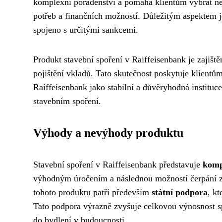
komplexní poradenství a pomáhá klientům vybrat nej
potřeb a finančních možností. Důležitým aspektem 
spojeno s určitými sankcemi.
Produkt stavební spoření v Raiffeisenbank je zajišt
pojištění vkladů. Tato skutečnost poskytuje klientům
Raiffeisenbank jako stabilní a důvěryhodná instituc
stavebním spoření.
Výhody a nevýhody produktu
Stavební spoření v Raiffeisenbank představuje
komp
výhodným úročením a následnou možností čerpání z
tohoto produktu patří především
státní podpora
, k
Tato podpora výrazně zvyšuje celkovou výnosnost spoř
do bydlení v budoucnosti.