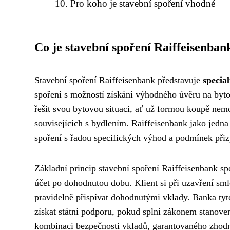
Pro koho je stavební spoření vhodné
Co je stavební spoření Raiffeisenban
Stavební spoření Raiffeisenbank představuje
specia
spoření s možností získání výhodného úvěru na byto
řešit svou bytovou situaci, ať už formou koupě nemov
souvisejících s bydlením. Raiffeisenbank jako jedna
spoření s řadou specifických výhod a podmínek při
Základní princip stavební spoření Raiffeisenbank s
účet po dohodnutou dobu. Klient si při uzavření sml
pravidelně přispívat dohodnutými vklady. Banka ty
získat státní podporu, pokud splní zákonem stanoven
kombinaci bezpečnosti vkladů, garantovaného zhod