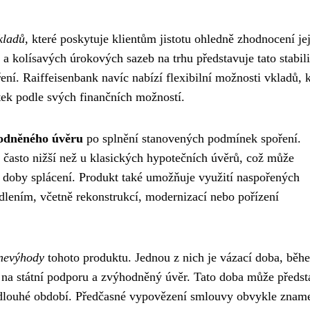
kladů
, které poskytuje klientům jistotu ohledně zhodnocení je
a kolísavých úrokových sazeb na trhu představuje tato stabili
ení. Raiffeisenbank navíc nabízí flexibilní možnosti vkladů, 
tek podle svých finančních možností.
hodněného úvěru
po splnění stanovených podmínek spoření.
 často nižší než u klasických hypotečních úvěrů, což může
doby splácení. Produkt také umožňuje využití naspořených
ydlením, včetně rekonstrukcí, modernizací nebo pořízení
 nevýhody
tohoto produktu. Jednou z nich je vázací doba, běh
ok na státní podporu a zvýhodněný úvěr. Tato doba může předs
iš dlouhé období. Předčasné vypovězení smlouvy obvykle znam