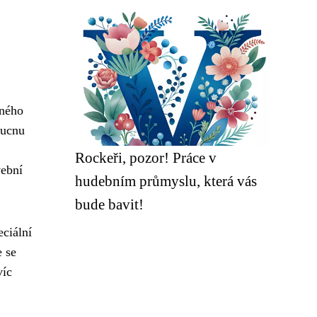
lného
oucnu
Rockeři, pozor! Práce v
vební
hudebním průmyslu, která vás
bude bavit!
ciální
e se
víc