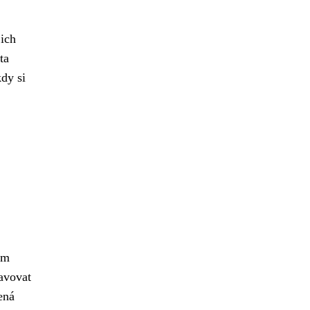
jich
ta
kdy si
em
tavovat
ená