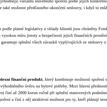
vhodnější variantu stavebního spoření podle jejich konkrétní
je také možnost předčasného ukončení smlouvy, i když to můž
ěn podle platné legislativy a vklady klientů jsou chráněny Fo
 vysokou míru jistoty a bezpečnosti jejich finančních prostře
e garantuje splnění všech závazků vyplývajících ze smlouvy o
lexní finanční produkt
, který kombinuje možnosti spoření s
výhodněného úvěru na bytové potřeby. Mezi hlavní přednost
terá činí až 2000 korun ročně při splnění stanovených podmíne
ení a činí z něj atraktivní možnost pro ty, kteří plánují inve