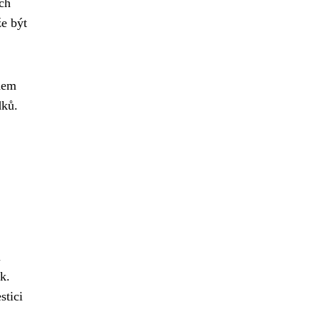
ch
e být
ndem
dků.
i
k.
stici