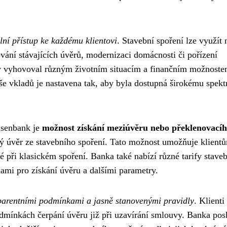
ální přístup ke každému klientovi
. Stavební spoření lze využít 
ování stávajících úvěrů, modernizaci domácnosti či pořízení
aby vyhovoval různým životním situacím a finančním možnost
e vkladů je nastavena tak, aby byla dostupná širokému spekt
isenbank je
možnost získání meziúvěru nebo překlenovací
ý úvěr ze stavebního spoření. Tato možnost umožňuje klient
é při klasickém spoření. Banka také nabízí různé tarify stave
kami pro získání úvěru a dalšími parametry.
parentními podmínkami a jasně stanovenými pravidly
. Klienti
dmínkách čerpání úvěru již při uzavírání smlouvy. Banka pos