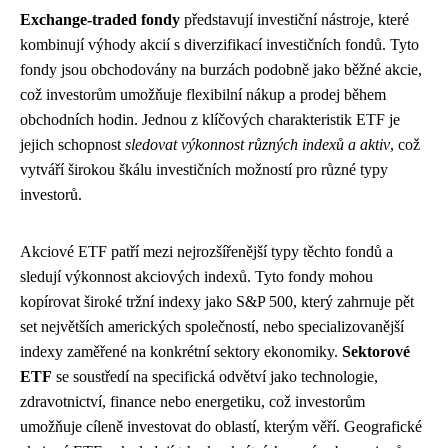
Exchange-traded fondy
představují investiční nástroje, které
kombinují výhody akcií s diverzifikací investičních fondů. Tyto
fondy jsou obchodovány na burzách podobně jako běžné akcie,
což investorům umožňuje flexibilní nákup a prodej během
obchodních hodin. Jednou z klíčových charakteristik ETF je
jejich schopnost
sledovat výkonnost různých indexů a aktiv
, což
vytváří širokou škálu investičních možností pro různé typy
investorů.
Akciové ETF patří mezi nejrozšířenější typy těchto fondů a
sledují výkonnost akciových indexů. Tyto fondy mohou
kopírovat široké tržní indexy jako S&P 500, který zahrnuje pět
set největších amerických společností, nebo specializovanější
indexy zaměřené na konkrétní sektory ekonomiky.
Sektorové
ETF
se soustředí na specifická odvětví jako technologie,
zdravotnictví, finance nebo energetiku, což investorům
umožňuje cíleně investovat do oblastí, kterým věří. Geografické