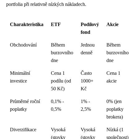
portfolia při relativně nízkých nákladech.
Charakteristika
ETF
Podílový
Akcie
fond
Obchodování
Během
Jednou
Během
burzovního
denně
burzovního
dne
dne
Minimální
Cena 1
Často
Cena 1
investice
podílu (od
1000+
akcie
50 Kč)
Kč
Průměrné roční
0,1% -
1% -
0% (jen
poplatky
0,5%
2,5%
poplatky
brokera)
Diverzifikace
Vysoká
Vysoká
Nízká (1
(stovky
(stovky
společnost)