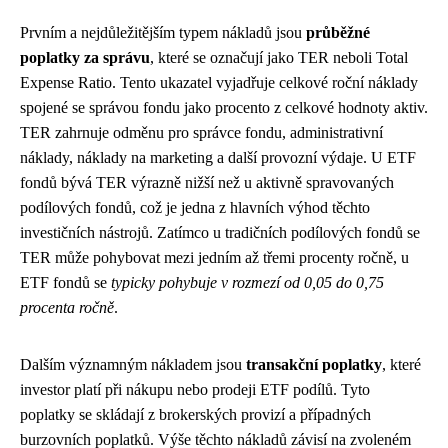
Prvním a nejdůležitějším typem nákladů jsou
průběžné
poplatky za správu
, které se označují jako TER neboli Total
Expense Ratio. Tento ukazatel vyjadřuje celkové roční náklady
spojené se správou fondu jako procento z celkové hodnoty aktiv.
TER zahrnuje odměnu pro správce fondu, administrativní
náklady, náklady na marketing a další provozní výdaje. U ETF
fondů bývá TER výrazně nižší než u aktivně spravovaných
podílových fondů, což je jedna z hlavních výhod těchto
investičních nástrojů. Zatímco u tradičních podílových fondů se
TER může pohybovat mezi jedním až třemi procenty ročně, u
ETF fondů se
typicky pohybuje v rozmezí od 0,05 do 0,75
procenta ročně
.
Dalším významným nákladem jsou
transakční poplatky
, které
investor platí při nákupu nebo prodeji ETF podílů. Tyto
poplatky se skládají z brokerských provizí a případných
burzovních poplatků. Výše těchto nákladů závisí na zvoleném