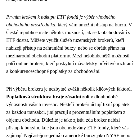
Prvním krokem k nákupu ETF fondů je výběr vhodného
obchodního prostředníka
, který vám umožní přístup na burzu. V
České republice máte několik možností, jak se k obchodování s
ETF dostat. Můžete využít služeb tuzemských brokerů, kteří
nabízejí přístup na zahraniční burzy, nebo se obrátit přímo na
mezinárodní obchodní platformy. Mezi nejoblíbenější možnosti
patří online brokeři, kteří poskylují uživatelsky přívětivé rozhraní
a konkurenceschopné poplatky za obchodování.
Při výběru brokera je nezbytné zvážit několik klíčových faktorů.
Poplatková struktura hraje zásadní roli
v dlouhodobé
výnosnosti vašich investic. Někteří brokeři účtují fixní poplatek
za každou transakci, jiní pracují s procentuálním poplatkem z
objemu obchodu. Důležité je také zjistit, zda broker nabízí
přístup k burzám, kde jsou obchodovány ETF fondy, které vás
zajímají. Nejčastěji se jedná o americké burzy jako NYSE nebo