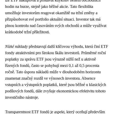
lze ETF nakupovat a prodávat kdykoliv během obchodních
hodin na burze, stejně jako běžné akcie. Tato flexibilita
umožňuje investorům reagovat okamžitě na tržní změny a
přizpůsobovat své portfolio aktuální situaci. Investor tak má
plnou kontrolu nad časováním svých obchodů a může využívat
krátkodobé tržní příležitosti.
Nízké náklady
představují další klíčovou výhodu, která činí ETF
fondy atraktivními pro širokou škálu investorů. Průměrné roční
poplatky za správu ETF jsou výrazně nižší než u aktivně
řízených fondů, často se pohybují mezi 0,1 až 0,5 procenta
ročně. Tato úspora nákladů může v dlouhodobém horizontu
znamenat značný rozdíl ve výnosech investora. Absence
vstupních a výstupních poplatků, které jsou běžné u klasických
podílových fondů, dále zvyšuje ekonomickou efektivitu tohoto
investičního nástroje.
Transparentnost ETF fondů je aspekt, který oceňují především