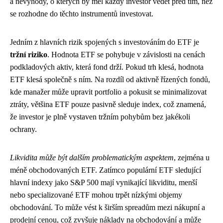
a nevýhody, o kterých by měl každý investor vědět před tím, než
se rozhodne do těchto instrumentů investovat.
Jedním z hlavních rizik spojených s investováním do ETF je
tržní riziko
. Hodnota ETF se pohybuje v závislosti na cenách
podkladových aktiv, která fond drží. Pokud trh klesá, hodnota
ETF klesá společně s ním. Na rozdíl od aktivně řízených fondů,
kde manažer může upravit portfolio a pokusit se minimalizovat
ztráty, většina ETF pouze pasivně sleduje index, což znamená,
že investor je plně vystaven tržním pohybům bez jakékoli
ochrany.
Likvidita může být dalším problematickým aspektem
, zejména u
méně obchodovaných ETF. Zatímco populární ETF sledující
hlavní indexy jako S&P 500 mají vynikající likviditu, menší
nebo specializované ETF mohou trpět nízkými objemy
obchodování. To může vést k širším spreadům mezi nákupní a
prodejní cenou, což zvyšuje náklady na obchodování a může