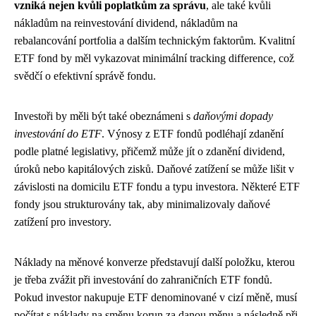
vzniká nejen kvůli poplatkům za správu
, ale také kvůli
nákladům na reinvestování dividend, nákladům na
rebalancování portfolia a dalším technickým faktorům. Kvalitní
ETF fond by měl vykazovat minimální tracking difference, což
svědčí o efektivní správě fondu.
Investoři by měli být také obeznámeni s
daňovými dopady
investování do ETF
. Výnosy z ETF fondů podléhají zdanění
podle platné legislativy, přičemž může jít o zdanění dividend,
úroků nebo kapitálových zisků. Daňové zatížení se může lišit v
závislosti na domicilu ETF fondu a typu investora. Některé ETF
fondy jsou strukturovány tak, aby minimalizovaly daňové
zatížení pro investory.
Náklady na měnové konverze představují další položku, kterou
je třeba zvážit při investování do zahraničních ETF fondů.
Pokud investor nakupuje ETF denominované v cizí měně, musí
počítat s náklady na směnu korun za danou měnu a následně při