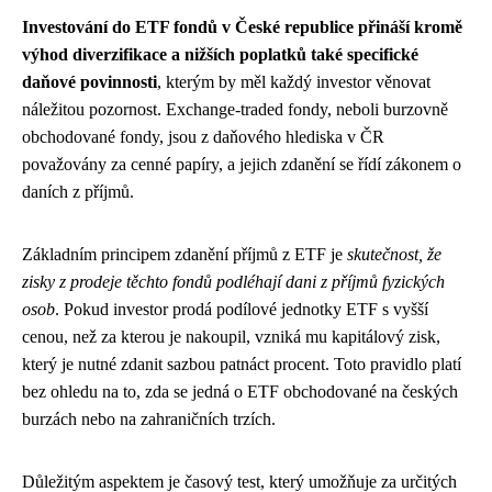
Investování do ETF fondů v České republice přináší kromě
výhod diverzifikace a nižších poplatků také specifické
daňové povinnosti
, kterým by měl každý investor věnovat
náležitou pozornost. Exchange-traded fondy, neboli burzovně
obchodované fondy, jsou z daňového hlediska v ČR
považovány za cenné papíry, a jejich zdanění se řídí zákonem o
daních z příjmů.
Základním principem zdanění příjmů z ETF je
skutečnost, že
zisky z prodeje těchto fondů podléhají dani z příjmů fyzických
osob
. Pokud investor prodá podílové jednotky ETF s vyšší
cenou, než za kterou je nakoupil, vzniká mu kapitálový zisk,
který je nutné zdanit sazbou patnáct procent. Toto pravidlo platí
bez ohledu na to, zda se jedná o ETF obchodované na českých
burzách nebo na zahraničních trzích.
Důležitým aspektem je časový test, který umožňuje za určitých