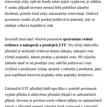
reinvestují zisky zpět do fondu místo jejich vyplácení, je odlišná.
V tomto případě investor nemusí řešit průběžné zdanění
dividend, protože fond zisky automaticky reinvestuje. Daňová
povinnost vzniká až při prodeji podílových jednotek, kdy se
zdaňuje celkový kapitálový zisk.
Investoři musí také věnovat pozornost
správnému vedení
evidence o nákupech a prodejích ETF
. Pro účely daňového
přiznání je nezbytné evidovat datum nákupu, nákupní cenu
včetně poplatků, datum prodeje a prodejní cenu. Při výpočtu
základu daně se od prodejní ceny odečítá pořizovací cena
zvýšená o prokázané výdaje spojené s nabytím a prodejem, jako
jsou například burzovní poplatky nebo poplatky brokerovi.
Zahraniční ETF přinášejí další specifika v podobě povinnosti
vyplnit přílohu k daňovému přiznání týkající se zahraničních
příjmů. Investor je povinen uvést veškeré příjmy ze zahraničních
zdrojů a případně uplatnit odpočet daně zaplacené v zahraničí