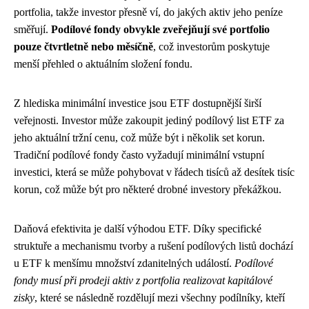
portfolia, takže investor přesně ví, do jakých aktiv jeho peníze
směřují.
Podílové fondy obvykle zveřejňují své portfolio
pouze čtvrtletně nebo měsíčně
, což investorům poskytuje
menší přehled o aktuálním složení fondu.
Z hlediska minimální investice jsou ETF dostupnější širší
veřejnosti. Investor může zakoupit jediný podílový list ETF za
jeho aktuální tržní cenu, což může být i několik set korun.
Tradiční podílové fondy často vyžadují minimální vstupní
investici, která se může pohybovat v řádech tisíců až desítek tisíc
korun, což může být pro některé drobné investory překážkou.
Daňová efektivita je další výhodou ETF. Díky specifické
struktuře a mechanismu tvorby a rušení podílových listů dochází
u ETF k menšímu množství zdanitelných událostí.
Podílové
fondy musí při prodeji aktiv z portfolia realizovat kapitálové
zisky
, které se následně rozdělují mezi všechny podílníky, kteří