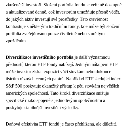
zkušenější investoři. Složení portfolia fondu je veřejně dostupné
a aktualizované denně, což investorům umožňuje přesně vědět,
do jakých aktiv investují své prostředky. Tato otevřenost
kontrastuje s některými tradičními fondy, kde může být složení
portfolia zveřejňováno pouze čtvrtletně nebo s určitým
zpožděním.
Diverzifikace investičního portfolia
je další významnou
předností, kterou ETF fondy nabízejí. Jediným nákupem ETF
může investor získat expozici vůči stovkám nebo dokonce
tisícům různých cenných papírů. Například ETF sledující index
S&P 500 poskytuje okamžitý přístup k pěti stovkám největších
amerických společností. Tato široká diverzifikace snižuje
specifické riziko spojené s jednotlivými společnostmi a
poskytuje stabilnější investiční výsledky.
Daňová efektivita ETF fondů je často přehlížená, ale důležitá