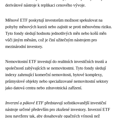
derivátové nástroje k replikaci cenového vývoje.
Měnové ETF poskytují investorům možnost spekulovat na
pohyby měnových kurzů nebo zajistit se proti měnovému riziku.
Tyto fondy sledují hodnotu jednotlivých měn nebo košů měn
vůči jiným měnám, což je činí užitečným nástrojem pro
mezinárodní investory.
Nemovitostní ETF investují do realitních investičních trustů a
společností zabývajících se nemovitostmi. Tyto fondy sledují
indexy zahrnující komerční nemovitosti, bytové komplexy,
průmyslové objekty nebo specializované nemovitostní sektory
jako datová centra nebo zdravotnická zařízení.
Inverzní a pákové ETF
představují sofistikovanější investiční
nástroje určené především pro zkušené investory. Inverzní ETF
jsou navrženy tak, aby dosahovaly opačných výnosů než