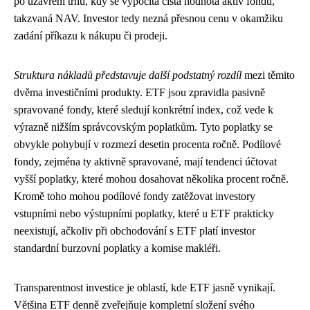
po uzavření trhů, kdy se vypočítá čistá hodnota aktiv fondu,
takzvaná NAV. Investor tedy nezná přesnou cenu v okamžiku
zadání příkazu k nákupu či prodeji.
Struktura nákladů představuje další podstatný rozdíl
mezi těmito
dvěma investičními produkty. ETF jsou zpravidla pasivně
spravované fondy, které sledují konkrétní index, což vede k
výrazně nižším správcovským poplatkům. Tyto poplatky se
obvykle pohybují v rozmezí desetin procenta ročně. Podílové
fondy, zejména ty aktivně spravované, mají tendenci účtovat
vyšší poplatky, které mohou dosahovat několika procent ročně.
Kromě toho mohou podílové fondy zatěžovat investory
vstupními nebo výstupními poplatky, které u ETF prakticky
neexistují, ačkoliv při obchodování s ETF platí investor
standardní burzovní poplatky a komise makléři.
Transparentnost investice je oblastí, kde ETF jasně vynikají.
Většina ETF denně zveřejňuje kompletní složení svého