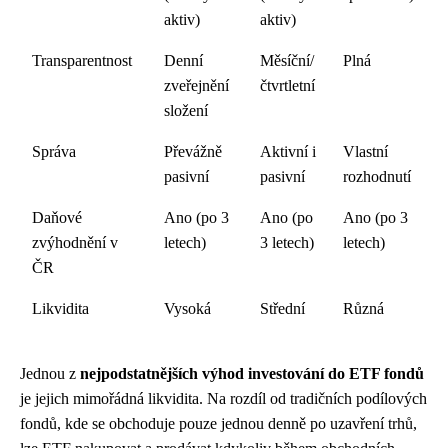
aktiv)
aktiv)
Transparentnost
Denní
Měsíční/
Plná
zveřejnění
čtvrtletní
složení
Správa
Převážně
Aktivní i
Vlastní
pasivní
pasivní
rozhodnutí
Daňové
Ano (po 3
Ano (po
Ano (po 3
zvýhodnění v
letech)
3 letech)
letech)
ČR
Likvidita
Vysoká
Střední
Různá
Jednou z
nejpodstatnějších výhod investování do ETF fondů
je jejich mimořádná likvidita. Na rozdíl od tradičních podílových
fondů, kde se obchoduje pouze jednou denně po uzavření trhů,