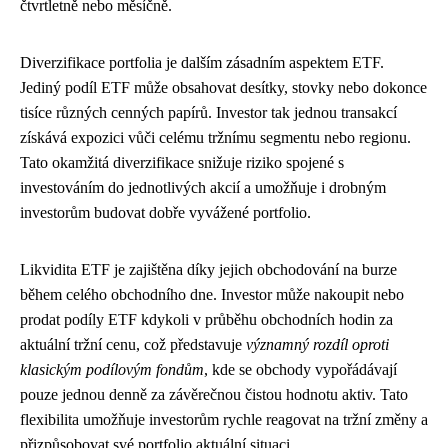
čtvrtletně nebo měsíčně.
Diverzifikace portfolia je dalším zásadním aspektem ETF.
Jediný podíl ETF může obsahovat desítky, stovky nebo dokonce
tisíce různých cenných papírů. Investor tak jednou transakcí
získává expozici vůči celému tržnímu segmentu nebo regionu.
Tato okamžitá diverzifikace snižuje riziko spojené s
investováním do jednotlivých akcií a umožňuje i drobným
investorům budovat dobře vyvážené portfolio.
Likvidita ETF je zajištěna díky jejich obchodování na burze
během celého obchodního dne. Investor může nakoupit nebo
prodat podíly ETF kdykoli v průběhu obchodních hodin za
aktuální tržní cenu, což představuje
významný rozdíl oproti
klasickým podílovým fondům
, kde se obchody vypořádávají
pouze jednou denně za závěrečnou čistou hodnotu aktiv. Tato
flexibilita umožňuje investorům rychle reagovat na tržní změny a
přizpůsobovat své portfolio aktuální situaci.