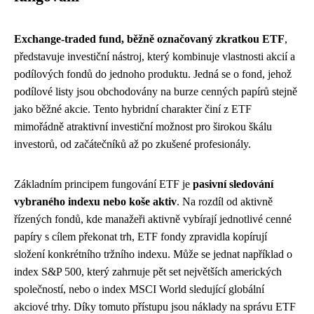
Exchange-traded fund, běžně označovaný zkratkou ETF
,
představuje investiční nástroj, který kombinuje vlastnosti akcií a
podílových fondů do jednoho produktu. Jedná se o fond, jehož
podílové listy jsou obchodovány na burze cenných papírů stejně
jako běžné akcie. Tento hybridní charakter činí z ETF
mimořádně atraktivní investiční možnost pro širokou škálu
investorů, od začátečníků až po zkušené profesionály.
Základním principem fungování ETF je
pasivní sledování
vybraného indexu nebo koše aktiv
. Na rozdíl od aktivně
řízených fondů, kde manažeři aktivně vybírají jednotlivé cenné
papíry s cílem překonat trh, ETF fondy zpravidla kopírují
složení konkrétního tržního indexu. Může se jednat například o
index S&P 500, který zahrnuje pět set největších amerických
společností, nebo o index MSCI World sledující globální
akciové trhy. Díky tomuto přístupu jsou náklady na správu ETF