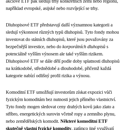
akciové ETF pak sledují trhy konkrétních zemí nebo regionů,
například evropské, asijské nebo rozvíjející se trhy.
Dluhopisové ETF představují další významnou kategorii a
sledují výkonnost různých typů dluhopisů. Tyto fondy mohou
investovat do státních dluhopisů, které jsou považovány za
bezpečnější investice, nebo do
korporátních dluhopisů
s
potenciálně vyšším výnosem ale také vyšším rizikem.
Dluhopisové ETF se dále dělí podle doby splatnosti dluhopisů
na krátkodobé, střednědobé a dlouhodobé, přičemž každá
kategorie nabízí odlišný profil rizika a výnosu.
Komoditní ETF umožňují investorům získat expozici vůči
fyzickým komoditám bez nutnosti jejich přímého vlastnictví.
Tyto fondy mogen sledovat ceny drahých kovů jako zlato a
stříbro, energetických surovin včetně ropy a zemního plynu,
nebo zemědělských komodit.
Některé komoditní ETF
skutečně vlastní fyzické komodity
, zatímco jiné využívají