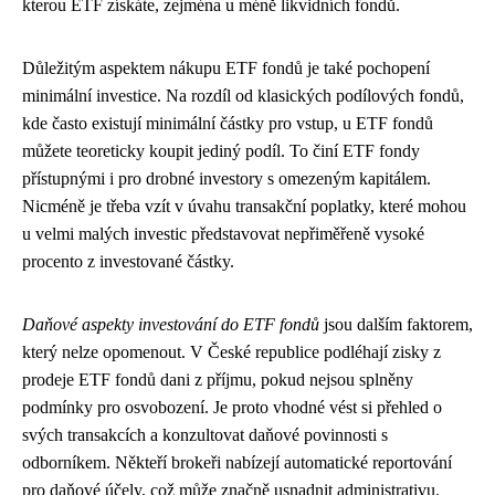
kterou ETF získáte, zejména u méně likvidních fondů.
Důležitým aspektem nákupu ETF fondů je také pochopení
minimální investice. Na rozdíl od klasických podílových fondů,
kde často existují minimální částky pro vstup, u ETF fondů
můžete teoreticky koupit jediný podíl. To činí ETF fondy
přístupnými i pro drobné investory s omezeným kapitálem.
Nicméně je třeba vzít v úvahu transakční poplatky, které mohou
u velmi malých investic představovat nepřiměřeně vysoké
procento z investované částky.
Daňové aspekty investování do ETF fondů
jsou dalším faktorem,
který nelze opomenout. V České republice podléhají zisky z
prodeje ETF fondů dani z příjmu, pokud nejsou splněny
podmínky pro osvobození. Je proto vhodné vést si přehled o
svých transakcích a konzultovat daňové povinnosti s
odborníkem. Někteří brokeři nabízejí automatické reportování
pro daňové účely, což může značně usnadnit administrativu.