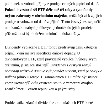
podmínek osvobodit příjmy z prodeje cenných papírů od daně.
Pokud investor drží ETF déle než tři roky a tyto fondy
nejsou zahrnuty v obchodním majetku
, může být zisk z jejich
prodeje osvobozen od daně z příjmů. Tento časový test se počítá
od okamžiku nabytí podílových jednotek do jejich prodeje,
přičemž musí být dodržena minimální doba držby.
Dividendy vyplácené z ETF fondů představují další kategorii
příjmů, která má své specifické daňové dopady. U
dividendových ETF, které pravidelně vyplácejí výnosy svým
držitelům, je situace složitější.
Dividendy z českých zdrojů
podléhají srážkové dani ve výši patnáct procent
, která je obvykle
sražena přímo u zdroje. U zahraničních ETF může být situace
komplikovanější kvůli existenci smluv o zamezení dvojího
zdanění mezi Českou republikou a jinými státy.
Problematika zdanění dividend z akumulačních ETF, které