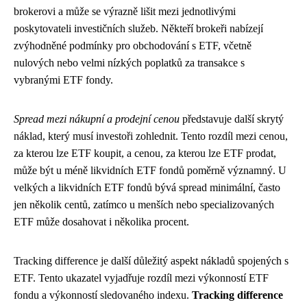
brokerovi a může se výrazně lišit mezi jednotlivými
poskytovateli investičních služeb. Někteří brokeři nabízejí
zvýhodněné podmínky pro obchodování s ETF, včetně
nulových nebo velmi nízkých poplatků za transakce s
vybranými ETF fondy.
Spread mezi nákupní a prodejní cenou
představuje další skrytý
náklad, který musí investoři zohlednit. Tento rozdíl mezi cenou,
za kterou lze ETF koupit, a cenou, za kterou lze ETF prodat,
může být u méně likvidních ETF fondů poměrně významný. U
velkých a likvidních ETF fondů bývá spread minimální, často
jen několik centů, zatímco u menších nebo specializovaných
ETF může dosahovat i několika procent.
Tracking difference je další důležitý aspekt nákladů spojených s
ETF. Tento ukazatel vyjadřuje rozdíl mezi výkonností ETF
fondu a výkonností sledovaného indexu.
Tracking difference