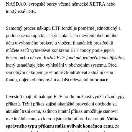
NASDAQ, evropské burzy včetně německé XETRA nebo
londýnské LSE.
Samotný proces nákupu ETF fondů je poměrně jednoduchý a
podobá se nákupu klasických akcií. Po otevření obchodního
účtu u vybraného brokera a vložení finančních prostředků
můžete začít vyhledávat konkrétní ETF fondy podle jejich
tickeru nebo názvu.
Každý ETF fond má jedinečný identifikátor
,
který usnadňuje jeho vyhledání v obchodním systému. Před
samotným nákupem je vhodné zkontrolovat aktuální cenu
fondu, objem obchodování a další relevantní informace.
Investoři mají při nákupu ETF fondů možnost využít různé typy
příkazů. Tržní příkaz zajistí okamžité provedení obchodu za
aktuální tržní cenu, zatímco limitní příkaz umožňuje stanovit
maximální cenu, za kterou jste ochotni fond nakoupit.
Volba
správného typu příkazu může ovlivnit konečnou cenu
, za